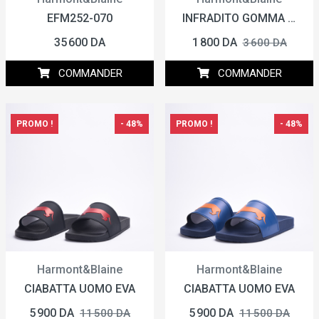
EFM252-070
INFRADITO GOMMA KIDS
35 600 DA
1 800 DA
3 600 DA
COMMANDER
COMMANDER
PROMO !
- 48%
PROMO !
- 48%
Harmont&Blaine
Harmont&Blaine
CIABATTA UOMO EVA
CIABATTA UOMO EVA
5 900 DA
5 900 DA
11 500 DA
11 500 DA