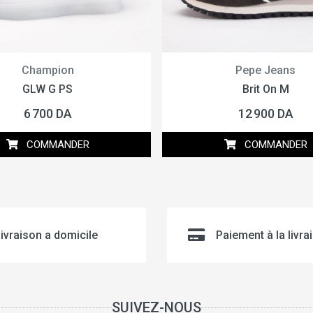
Champion
Pepe Jeans
GLW G PS
Brit On M
6 700 DA
12 900 DA
COMMANDER
COMMANDER
ivraison a domicile
Paiement à la livra
SUIVEZ-NOUS