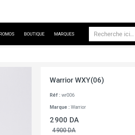
ROMOS
BOUTIQUE
MARQUES
Warrior WXY(06)
Réf :
wr006
Marque :
Warrior
2 900 DA
4 900 DA