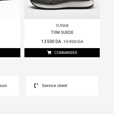
SUN68
TOM SUEDE
13 500 DA
15 900 DA
COMMANDER
ison
Service client