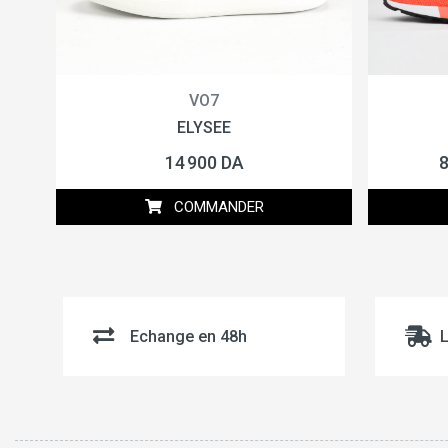
VO7
ELYSEE
14 900 DA
8
COMMANDER
Echange en 48h
L