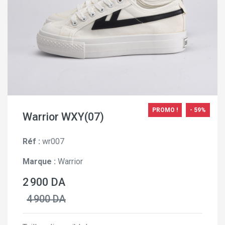
PROMO !
- 59%
Warrior WXY(07)
Réf :
wr007
Marque :
Warrior
2 900 DA
4 900 DA