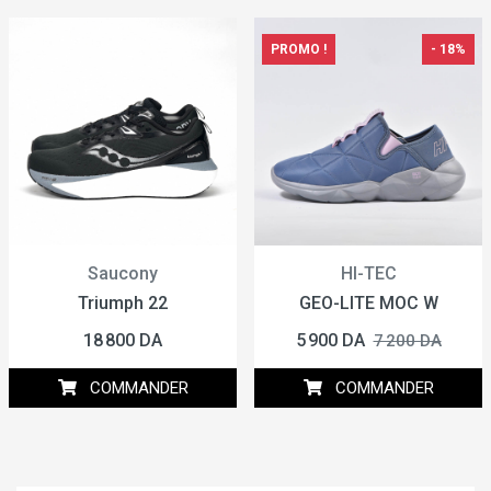
PROMO !
- 18%
Saucony
HI-TEC
Triumph 22
GEO-LITE MOC W
18 800 DA
5 900 DA
7 200 DA
COMMANDER
COMMANDER