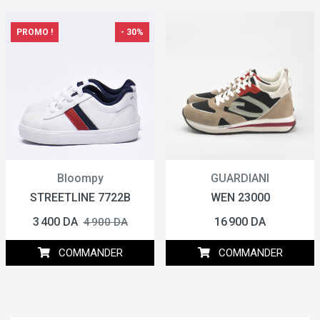
PROMO !
- 30%
Bloompy
GUARDIANI
STREETLINE 7722B
WEN 23000
3 400 DA
16 900 DA
4 900 DA
COMMANDER
COMMANDER