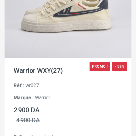
PROMO !
- 59%
Warrior WXY(27)
Réf :
wr027
Marque :
Warrior
2 900 DA
4 900 DA