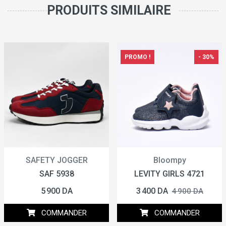
PRODUITS SIMILAIRE
PROMO !
- 30%
SAFETY JOGGER
Bloompy
SAF 5938
LEVITY GIRLS 4721
5 900 DA
3 400 DA
4 900 DA
COMMANDER
COMMANDER