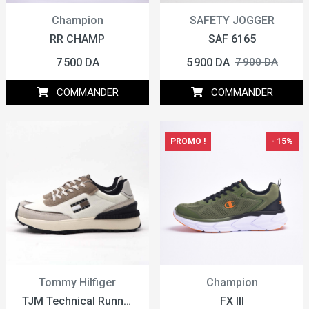
Champion
SAFETY JOGGER
RR CHAMP
SAF 6165
7 500 DA
5 900 DA
7 900 DA
COMMANDER
COMMANDER
PROMO !
- 15%
Tommy Hilfiger
Champion
TJM Technical Runner
FX III