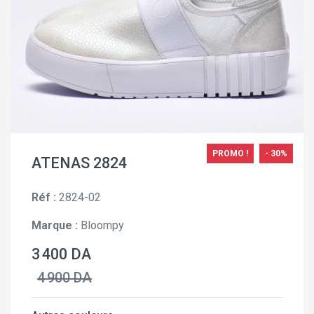
PROMO !
- 30%
ATENAS 2824
Réf :
2824-02
Marque :
Bloompy
3 400 DA
4 900 DA