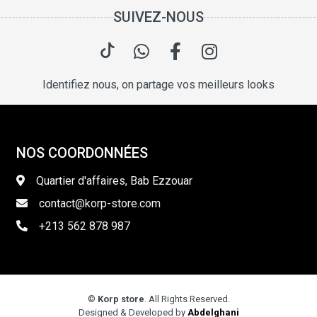
SUIVEZ-NOUS
Identifiez nous, on partage vos meilleurs looks
NOS COORDONNÉES
Quartier d'affaires, Bab Ezzouar
contact@korp-store.com
+213 562 878 987
©
Korp store
. All Rights Reserved.
Designed & Developed by
Abdelghani