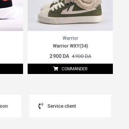
Warrior
Warrior WXY(34)
2 900 DA
4 900 DA
COMMANDER
ison
Service client