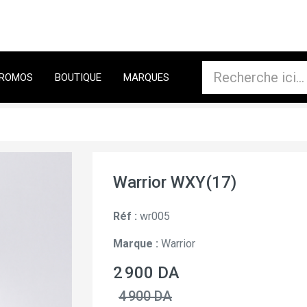
ROMOS
BOUTIQUE
MARQUES
Warrior WXY(17)
Réf :
wr005
Marque :
Warrior
2 900 DA
4 900 DA