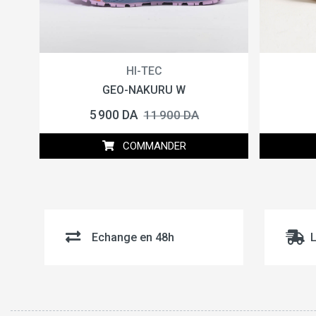
HI-TEC
GEO-NAKURU W
5 900 DA
11 900 DA
COMMANDER
Echange en 48h
L