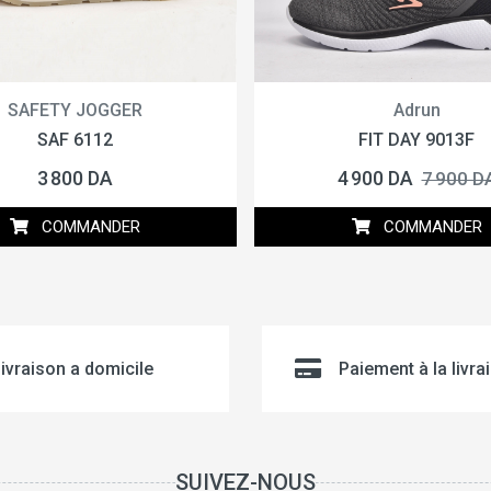
SAFETY JOGGER
Adrun
SAF 6112
FIT DAY 9013F
3 800 DA
4 900 DA
7 900 D
COMMANDER
COMMANDER
ivraison a domicile
Paiement à la livra
SUIVEZ-NOUS