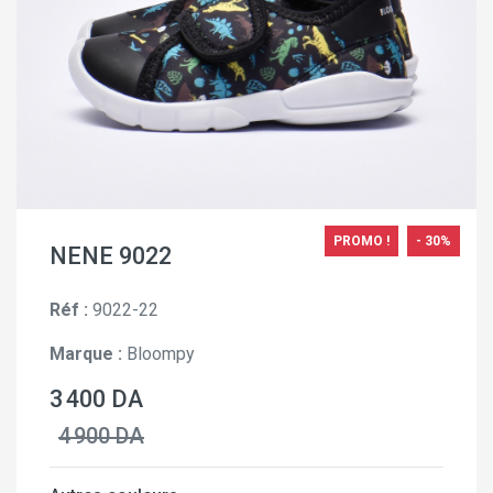
PROMO !
- 30%
NENE 9022
Réf :
9022-22
Marque :
Bloompy
3 400 DA
4 900 DA