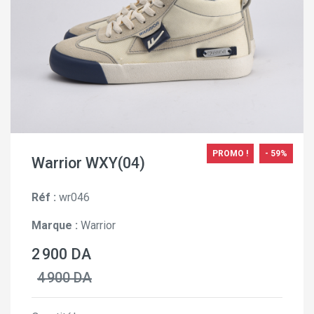
PROMO !
- 59%
Warrior WXY(04)
Réf :
wr046
Marque :
Warrior
2 900 DA
4 900 DA