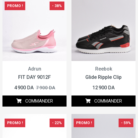
PROMO !
- 38%
Adrun
Reebok
FIT DAY 9012F
Glide Ripple Clip
4 900 DA
12 900 DA
7 900 DA
COMMANDER
COMMANDER
PROMO !
- 22%
PROMO !
- 59%